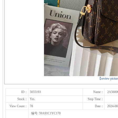
下一张
【review pictu
ID：
5055193
Name：
2A5600
Stock：
Yes
Stop Time：
View Count：
78
Date：
2024-08
编号: 59A91C1YC170