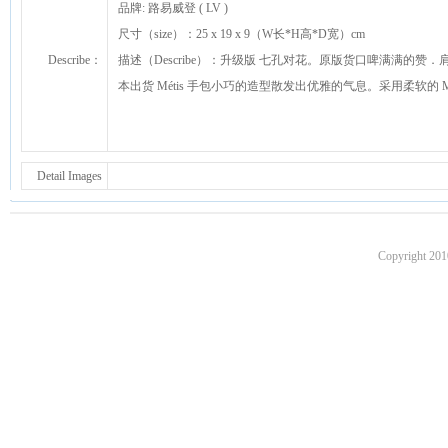
品牌: 路易威登 ( LV )
尺寸（size）：25 x 19 x 9（W长*H高*D宽）cm
Describe：
描述（Describe）：升级版 七孔对花。原版货口啤满满的赞．
本出货 Métis 手包小巧的造型散发出优雅的气息。采用柔软的
Detail Images
Copyright 201