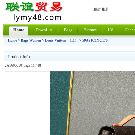
联谊 相册
Home
DownList
Bags
Hermes
LV
Chane
Home
>
Bags Women
>
Louis Vuitton（1:1）
>
59A91C1YC170
Product Info
2A5600650
page 11 / 18
上一张