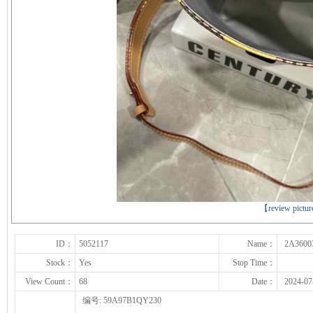
下一张
【review pictu
ID：
5052117
Name：
2A3600
Stock：
Yes
Stop Time：
View Count：
68
Date：
2024-07
编号: 59A97B1QY230