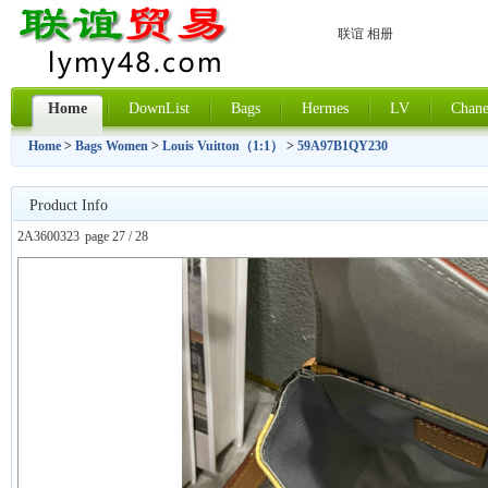
联谊 相册
Home
DownList
Bags
Hermes
LV
Chane
Home
>
Bags Women
>
Louis Vuitton（1:1）
>
59A97B1QY230
Product Info
2A3600323
page 27 / 28
上一张