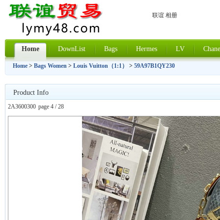
联谊 相册
Home
DownList
Bags
Hermes
LV
Chane
Home
>
Bags Women
>
Louis Vuitton（1:1）
>
59A97B1QY230
Product Info
2A3600300
page 4 / 28
上一张