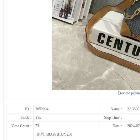
下一张
【review pictu
ID：
5052094
Name：
2A3600
Stock：
Yes
Stop Time：
View Count：
73
Date：
2024-07
编号: 59A97B1QY230