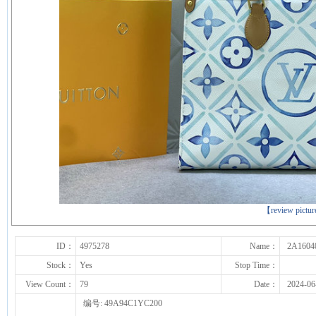
下一张
【review pictu
ID：
4975278
Name：
2A1604
Stock：
Yes
Stop Time：
View Count：
79
Date：
2024-06
编号: 49A94C1YC200