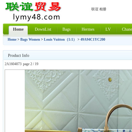
联谊 相册
Home
DownList
Bags
Hermes
LV
Chane
Home
>
Bags Women
>
Louis Vuitton（1:1）
>
49A94C1YC200
Product Info
2A1604073
page 2 / 19
上一张