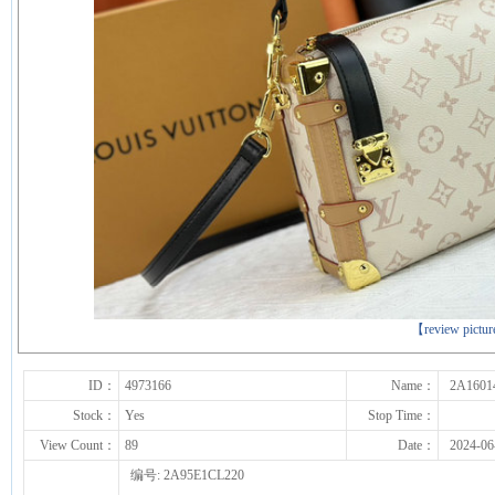
下一张
【review pictu
ID：
4973166
Name：
2A1601
Stock：
Yes
Stop Time：
View Count：
89
Date：
2024-06
编号: 2A95E1CL220