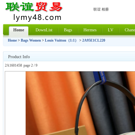
联谊 相册
Home
DownList
Bags
Hermes
LV
Chane
Home
>
Bags Women
>
Louis Vuitton（1:1）
>
2A95E1CL220
Product Info
2A1601458
page 2 / 9
上一张