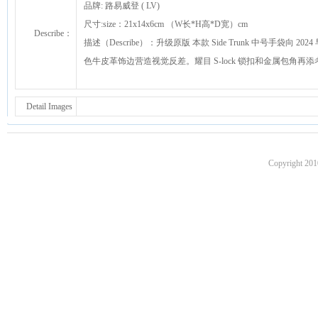
品牌: 路易威登 ( LV)
尺寸:size：21x14x6cm （W长*H高*D宽）cm
Describe：
描述（Describe）：升级原版 本款 Side Trunk 中号手袋向
色牛皮革饰边营造视觉反差。耀目 S-lock 锁扣和金属包角再添考究笔触
Detail Images
Copyright 201