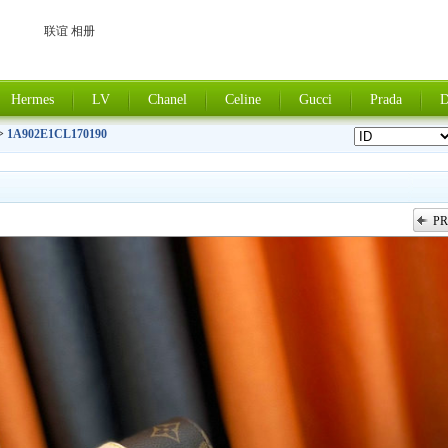
联谊 相册
Hermes
LV
Chanel
Celine
Gucci
Prada
D
>
1A902E1CL170190
PR
上一张