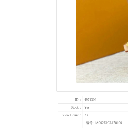
ID：
4971306
Stock：
Yes
View Count：
73
编号: 1A902E1CL170190