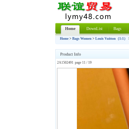
Home
DownList
Bags
Home
>
Bags Women
>
Louis Vuitton（1:1）
Product Info
2A1502491
page 11 / 19