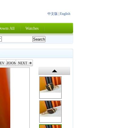
中文版
|
English
owm All
Watches
EV
ZOOM
NEXT