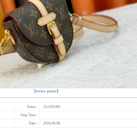
下一张
【review picture】
Name：
2A1502491
Stop Time：
Date：
2024-06-06