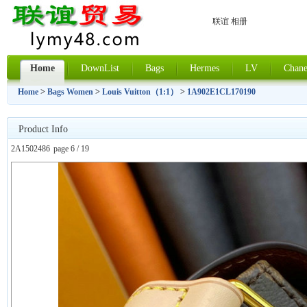
联谊 相册
Home
DownList
Bags
Hermes
LV
Chane
Home
>
Bags Women
>
Louis Vuitton（1:1）
>
1A902E1CL170190
Product Info
2A1502486
page 6 / 19
上一张