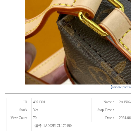
下一张
【review pictu
ID：
4971301
Name：
2A1502
Stock：
Yes
Stop Time：
View Count：
70
Date：
2024-06
编号: 1A902E1CL170190