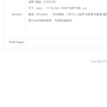
品牌: 蔻驰 （COACH）
尺寸（size）：17.5x11x6（W长*H高*D宽）cm
Describe：
描述（Describe）：2024新款，CR753.人造革 内置多功
度55cm可拆卸肩带，可肩背或斜挎，
Detail Images
Copyright 201