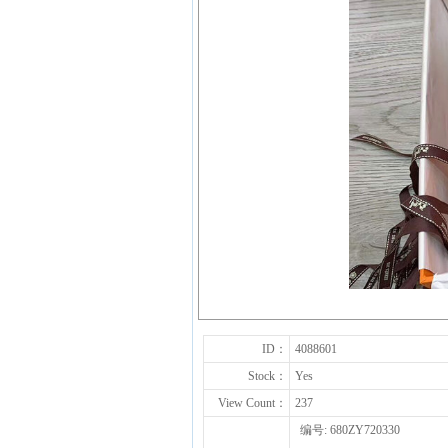
ID：
4088601
Stock：
Yes
View Count：
237
编号: 680ZY720330