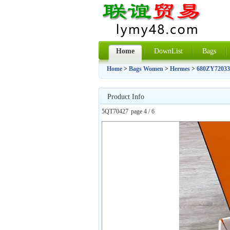
Home
DownList
Bags
Home
>
Bags Women
>
Hermes
>
680ZY72033
Product Info
5QT70427
page 4 / 6