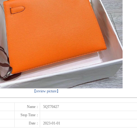
下一张
【review picture】
Name：
5QT70427
Stop Time：
Date：
2023-01-01