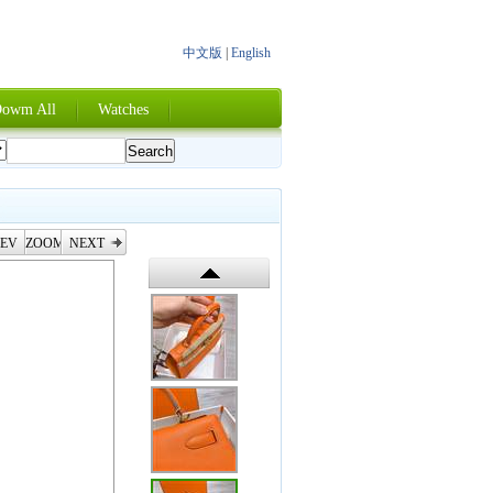
中文版
|
English
owm All
Watches
EV
ZOOM
NEXT