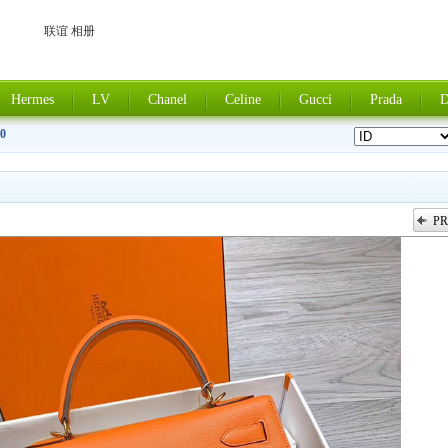
联谊 相册
Hermes
LV
Chanel
Celine
Gucci
Prada
D
0
PR
上一张