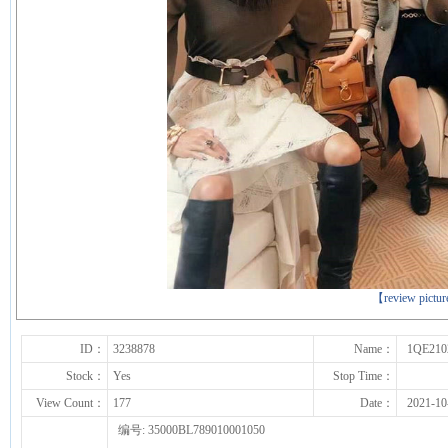
下一张
【review pictu
ID：
3238878
Name：
1QE210
Stock：
Yes
Stop Time：
View Count：
177
Date：
2021-10
编号: 35000BL789010001050