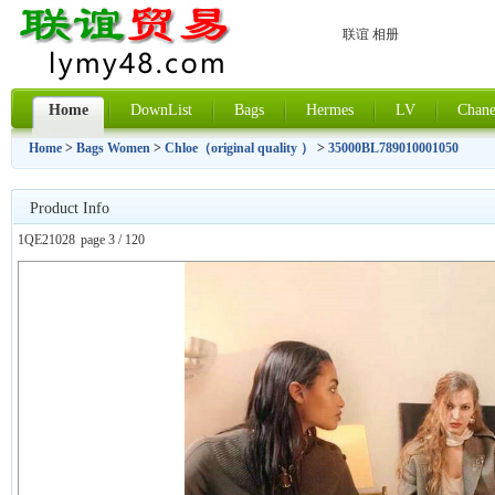
联谊 相册
Home
DownList
Bags
Hermes
LV
Chane
Home
>
Bags Women
>
Chloe（original quality ）
>
35000BL789010001050
Product Info
1QE21028
page 3 / 120
上一张