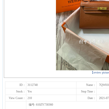
下一张
【review pictu
ID：
3112740
Name：
7QW01
Stock：
Yes
Stop Time：
View Count：
210
Date：
2021-07
编号: 610ZY730360