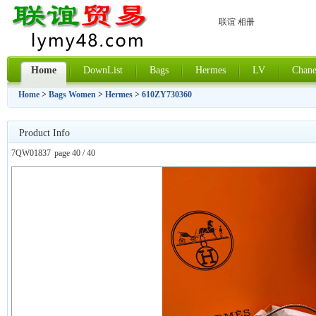
联谊 相册
Home
DownList
Bags
Hermes
LV
Chane
Home
>
Bags Women
>
Hermes
>
610ZY730360
Product Info
7QW01837
page 40 / 40
上一张