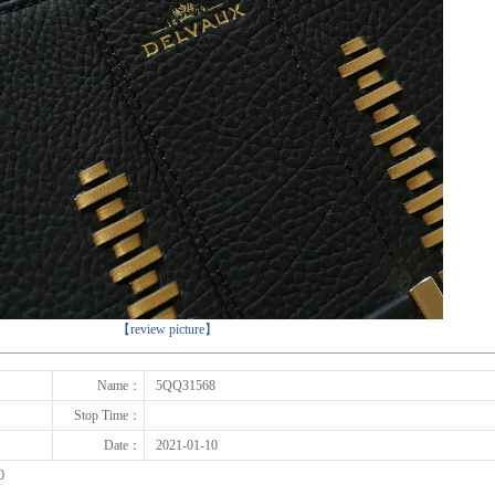
下一张
【review picture】
Name：
5QQ31568
Stop Time：
Date：
2021-01-10
0