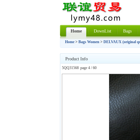
Home
DownList
Bags
Home
>
Bags Women
>
DELVAUX (original qu
Product Info
5QQ31568
page 4 / 60