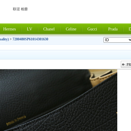
联谊 相册
Hermes
LV
Chanel
Celine
Gucci
Prada
D
ality)
>
7280480SP61014301630
PR
上一张