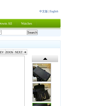
中文版
|
English
owm All
Watches
EV
ZOOM
NEXT