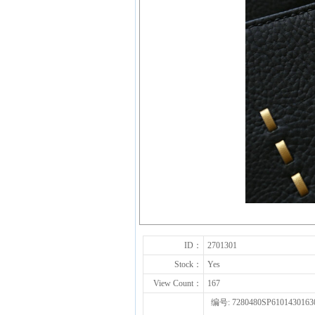
ID：
2701301
Stock：
Yes
View Count：
167
编号: 7280480SP6101430163