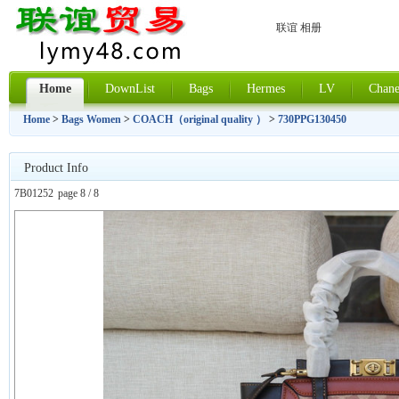
联谊 相册
Home
DownList
Bags
Hermes
LV
Chane
Home
>
Bags Women
>
COACH（original quality ）
>
730PPG130450
Product Info
7B01252
page 8 / 8
上一张