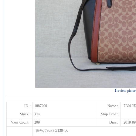
下一张
【review pictu
ID：
1887200
Name：
7B0125
Stock：
Yes
Stop Time：
View Count：
209
Date：
2019-09
编号: 730PPG130450