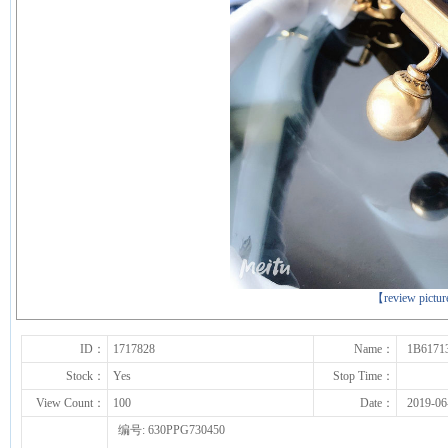
下一张
【review pictu
ID：
1717828
Name：
1B6171
Stock：
Yes
Stop Time：
View Count：
100
Date：
2019-06
编号: 630PPG730450