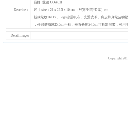
品牌: 蔻驰 COACH
Describe：
尺寸:size：21 x 22.5 x 10 cm （W宽*H高*D厚）cm
新款蛇纹76115，Logo涂层帆布、光滑皮革、麂皮和真蛇皮吻
，外部搭扣袋25.5cm手柄，垂直长度54.5cm可拆卸肩带，可
Detail Images
Copyright 201