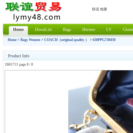
联谊 相册
Home
DownList
Bags
Hermes
LV
Chane
Home
>
Bags Women
>
COACH（original quality ）
>
630PPG730450
Product Info
1B61713
page 8 / 8
上一张