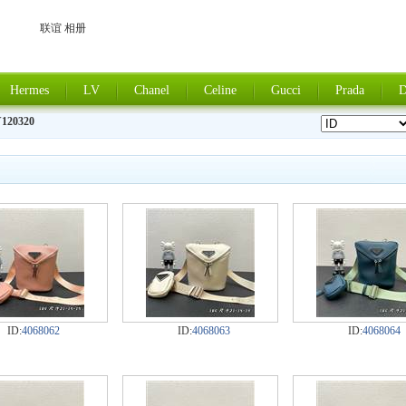
联谊 相册
Hermes
LV
Chanel
Celine
Gucci
Prada
D
120320
ID:
4068062
ID:
4068063
ID:
4068064