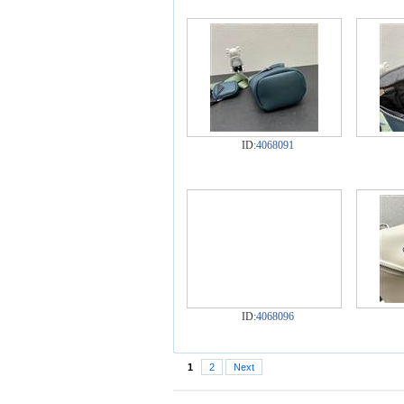
ID:
4068091
ID:
4068096
1
2
Next