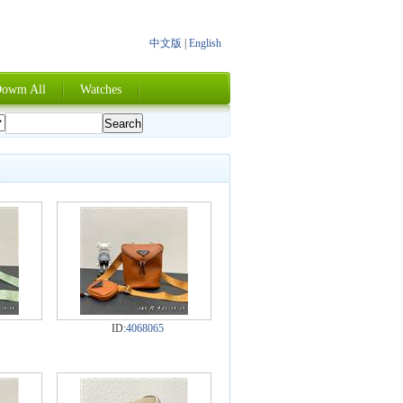
中文版
|
English
owm All
Watches
ID:
4068065