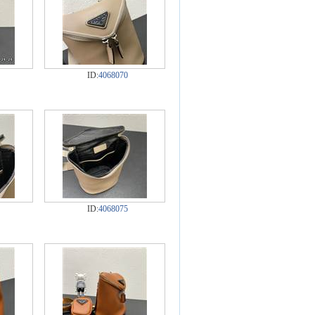
ID:
4068070
ID:
4068075