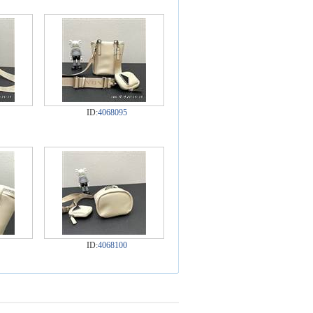
ID:
4068095
ID:
4068100