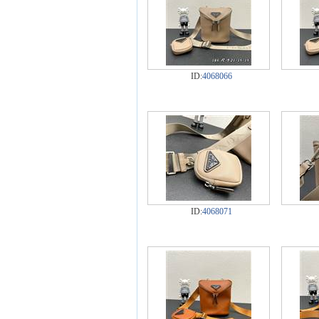
ID:
4068066
ID:
4068071