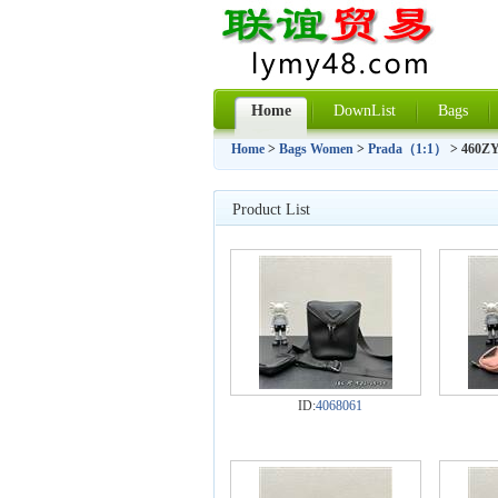
Home
DownList
Bags
Home
>
Bags Women
>
Prada（1:1）
> 460ZY
Product List
ID:
4068061