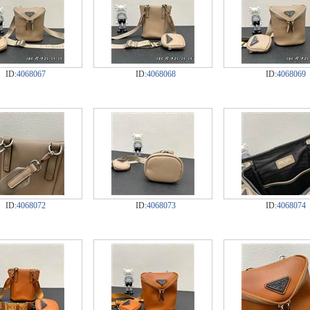
ID:
4068067
ID:
4068068
ID:
4068069
ID:
4068072
ID:
4068073
ID:
4068074