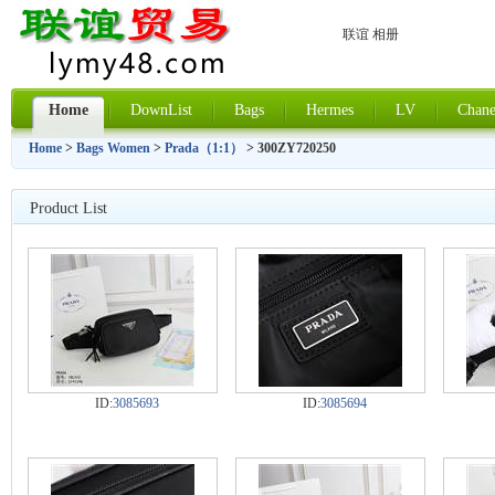
联谊 相册
Home
DownList
Bags
Hermes
LV
Chane
Home
>
Bags Women
>
Prada（1:1）
> 300ZY720250
Product List
ID:
3085693
ID:
3085694