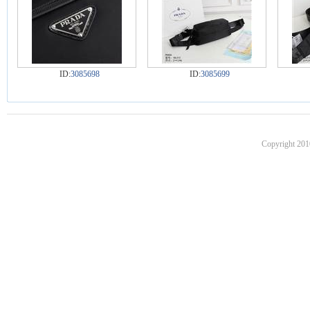
ID:
3085698
ID:
3085699
Copyright 201